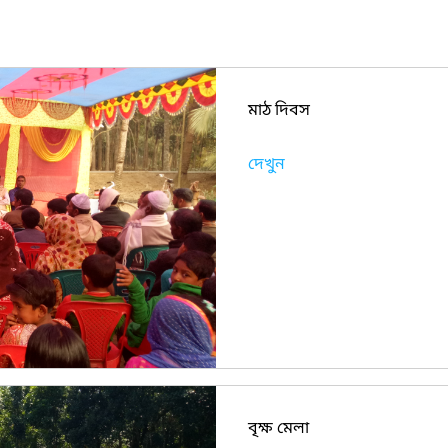
মাঠ দিবস
দেখুন
বৃক্ষ মেলা