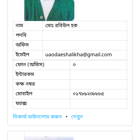
নাম
মোঃ রবিউল হক
পদবি
অফিস
ইমেইল
uaodaeshalikha
@gmail.com
ফোন (অফিস)
০
ইন্টারকম
কক্ষ নম্বর
মোবাইল
০১৭৮৯২৩৮৮৮৫
ফ্যাক্স
ভিকার্ড ডাউনলোড করুন
•
দেখুন