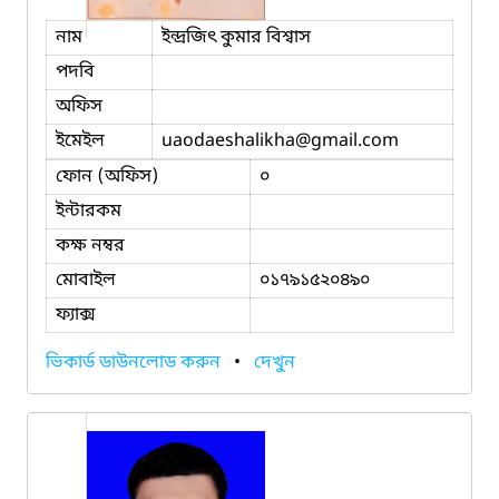
নাম
ইন্দ্রজিৎ কুমার বিশ্বাস
পদবি
অফিস
ইমেইল
uaodaeshalikha
@gmail.com
ফোন (অফিস)
০
ইন্টারকম
কক্ষ নম্বর
মোবাইল
০১৭৯১৫২০৪৯০
ফ্যাক্স
ভিকার্ড ডাউনলোড করুন
•
দেখুন