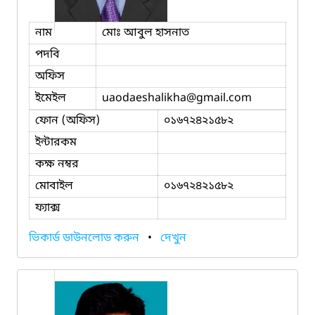
নাম
মোঃ আবুল হাসনাত
পদবি
অফিস
ইমেইল
uaodaeshalikha
@gmail.com
ফোন (অফিস)
০১৬৭২৪২১৫৮২
ইন্টারকম
কক্ষ নম্বর
মোবাইল
০১৬৭২৪২১৫৮২
ফ্যাক্স
ভিকার্ড ডাউনলোড করুন
•
দেখুন