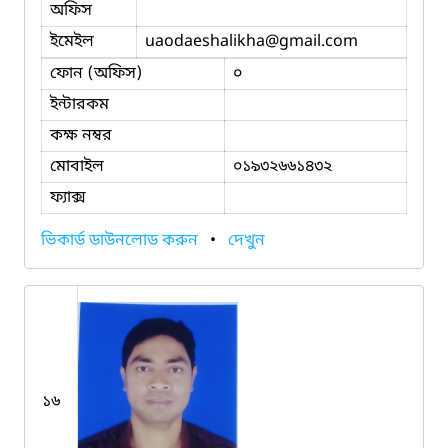
অফিস
ইমেইল
uaodaeshalikha
@gmail.com
ফোন (অফিস)
০
ইন্টারকম
কক্ষ নম্বর
মোবাইল
০১৯৩২৬৬১৪৩২
ফ্যাক্স
ভিকার্ড ডাউনলোড করুন
•
দেখুন
১৬