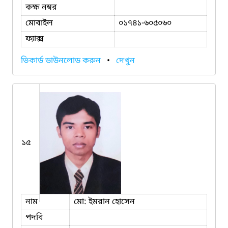
কক্ষ নম্বর
মোবাইল
০১৭৪১-৬০৫০৬০
ফ্যাক্স
ভিকার্ড ডাউনলোড করুন
•
দেখুন
১৫
নাম
মো: ইমরান হোসেন
পদবি