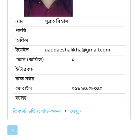
নাম
সুব্রত বিশ্বাস
পদবি
অফিস
ইমেইল
uaodaeshalikha
@gmail.com
ফোন (অফিস)
০
ইন্টারকম
কক্ষ নম্বর
মোবাইল
০১৯২৫৯০৮৩৫০
ফ্যাক্স
ভিকার্ড ডাউনলোড করুন
•
দেখুন
১