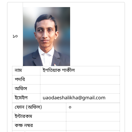
১০
নাম
ইশতিয়াক শাকীল
পদবি
অফিস
ইমেইল
uaodaeshalikha
@gmail.com
ফোন (অফিস)
০
ইন্টারকম
কক্ষ নম্বর