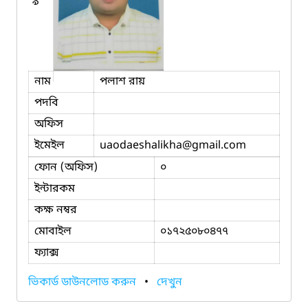
৯
নাম
পলাশ রায়
পদবি
অফিস
ইমেইল
uaodaeshalikha
@gmail.com
ফোন (অফিস)
০
ইন্টারকম
কক্ষ নম্বর
মোবাইল
০১৭২৫০৮০৪৭৭
ফ্যাক্স
ভিকার্ড ডাউনলোড করুন
•
দেখুন