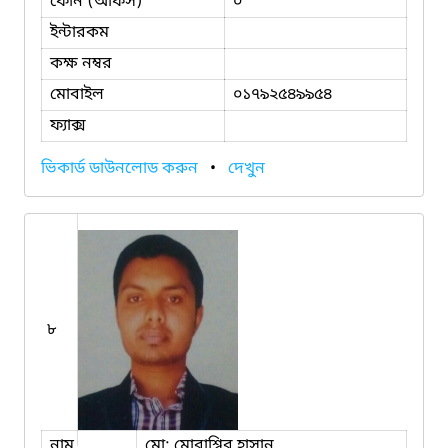
ফোন (অফিস)
০
ইন্টারকম
কক্ষ নম্বর
মোবাইল
০১৭৯২৫৪৯৯৫৪
ফ্যাক্স
ভিকার্ড ডাউনলোড করুন
•
দেখুন
৮
নাম
মো: মোবাশ্বির হাসান