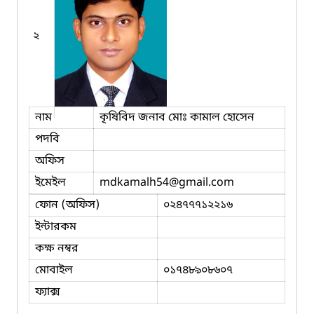
২
নাম
কৃষিবিদ জনাব মোঃ কামাল হোসেন
পদবি
অফিস
ইমেইল
mdkamalh54
@gmail.com
ফোন (অফিস)
০২৪৭৭৭১২২১৬
ইন্টারকম
কক্ষ নম্বর
মোবাইল
০১৭৪৮৯০৮৬০৭
ফ্যাক্স