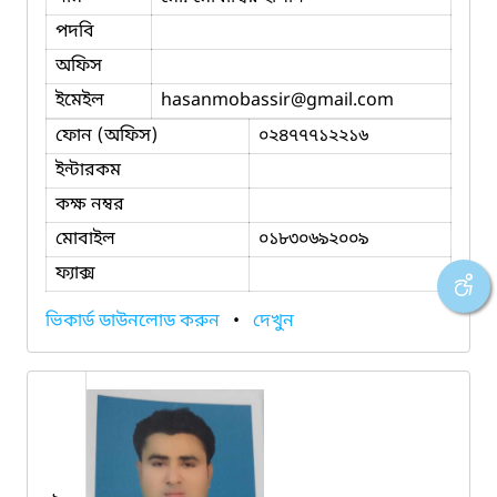
পদবি
অফিস
ইমেইল
hasanmobassir
@gmail.com
ফোন (অফিস)
০২৪৭৭৭১২২১৬
ইন্টারকম
কক্ষ নম্বর
মোবাইল
০১৮৩০৬৯২০০৯
ফ্যাক্স
ভিকার্ড ডাউনলোড করুন
•
দেখুন