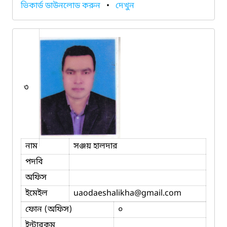
ভিকার্ড ডাউনলোড করুন
•
দেখুন
৩
নাম
সঞ্জয় হালদার
পদবি
অফিস
ইমেইল
uaodaeshalikha
@gmail.com
ফোন (অফিস)
০
ইন্টারকম