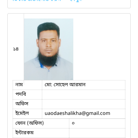
১৪
নাম
মো: সোহেল আরমান
পদবি
অফিস
ইমেইল
uaodaeshalikha
@gmail.com
ফোন (অফিস)
০
ইন্টারকম