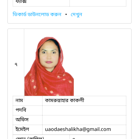
ফ্যাক্স
ভিকার্ড ডাউনলোড করুন
•
দেখুন
৭
নাম
কামরুন্নাহার কাকলী
পদবি
অফিস
ইমেইল
uaodaeshalikha
@gmail.com