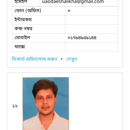
ইমেইল
uaodaeshalikha
@gmail.com
ফোন (অফিস)
০
ইন্টারকম
কক্ষ নম্বর
মোবাইল
০১৭৯৪৯৫৯১৪৪
ফ্যাক্স
ভিকার্ড ডাউনলোড করুন
•
দেখুন
১২