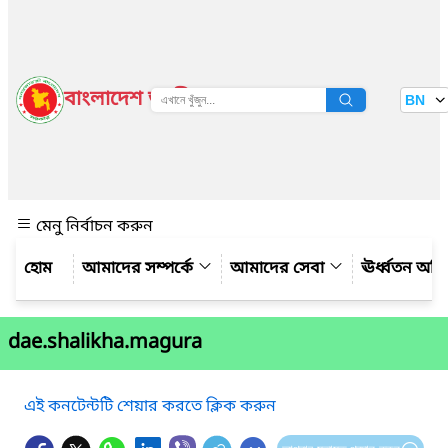
বাংলাদেশ জাতীয় তথ্য বাতায়ন
BN
দেখুন
মেনু নির্বাচন করুন
আমাদের সম্পর্কে
আমাদের সেবা
ঊর্ধ্বতন অফ
dae.shalikha.magura
এই কনটেন্টটি শেয়ার করতে ক্লিক করুন