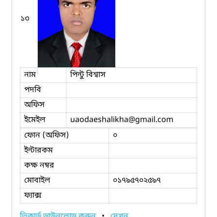
১৩
নাম
পিন্টু বিশ্বাস
পদবি
অফিস
ইমেইল
uaodaeshalikha
@gmail.com
ফোন (অফিস)
০
ইন্টারকম
কক্ষ নম্বর
মোবাইল
০১৭৯৫৭০২৫৯৭
ফ্যাক্স
ভিকার্ড ডাউনলোড করুন
•
দেখুন