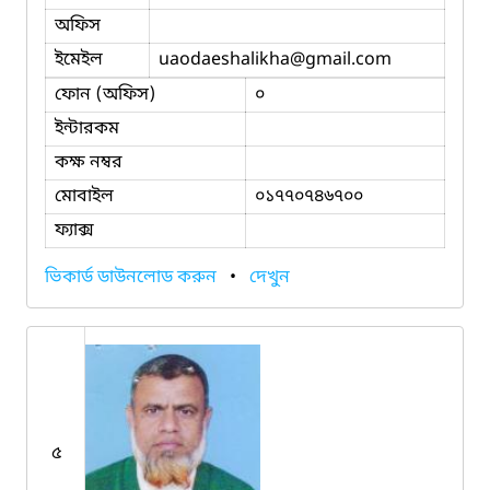
অফিস
ইমেইল
uaodaeshalikha
@gmail.com
ফোন (অফিস)
০
ইন্টারকম
কক্ষ নম্বর
মোবাইল
০১৭৭০৭৪৬৭০০
ফ্যাক্স
ভিকার্ড ডাউনলোড করুন
•
দেখুন
৫