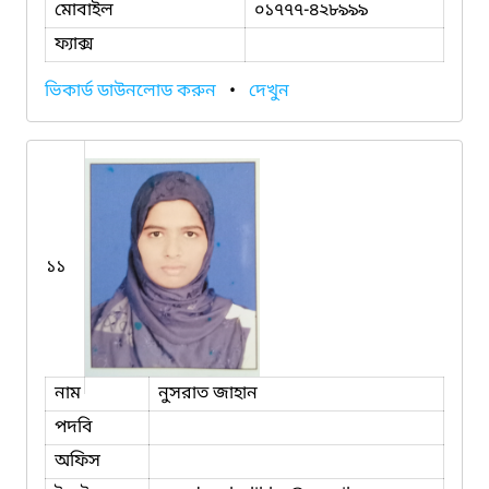
মোবাইল
০১৭৭৭-৪২৮৯৯৯
ফ্যাক্স
ভিকার্ড ডাউনলোড করুন
•
দেখুন
১১
নাম
নুসরাত জাহান
পদবি
অফিস