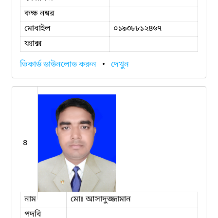
কক্ষ নম্বর
মোবাইল
০১৯৩৮৮১২৪৬৭
ফ্যাক্স
ভিকার্ড ডাউনলোড করুন
•
দেখুন
৪
নাম
মোঃ আসাদুজ্জামান
পদবি