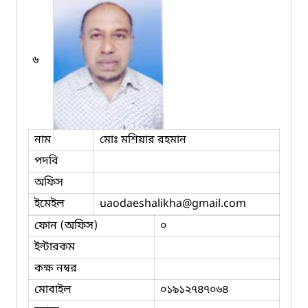
৬
নাম
মোঃ মশিয়ার রহমান
পদবি
অফিস
ইমেইল
uaodaeshalikha
@gmail.com
ফোন (অফিস)
০
ইন্টারকম
কক্ষ নম্বর
মোবাইল
০১৯১২৭৪৭০৬৪