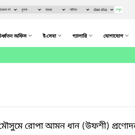
দেখুন
র্ধ্বতন অফিস
ই-সেবা
গ্যালারি
যোগাযোগ
মৌসুমে রোপা আমন ধান (উফশী) প্রণোদ